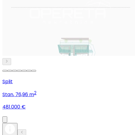
Split
2
Stan
, 76,96 m
481.000 €