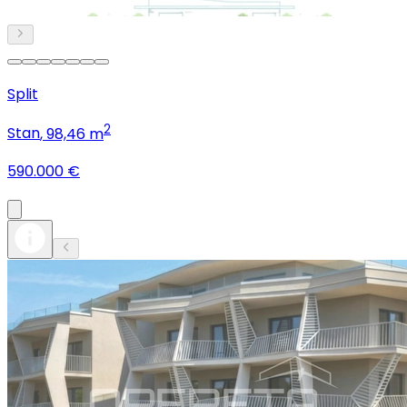
Split
2
Stan
, 98,46 m
590.000 €