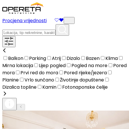
Procjena vrijednosti
Balkon
Parking
Atrij
Dizalo
Bazen
Klima
Mirna lokacija
Lijep pogled
Pogled na more
Pored
mora
Prvi red do mora
Pored rijeke/jezera
Planine
Vrlo sunčano
Životinje dopuštene
Dizalica topline
Kamin
Fotonaponske ćelije