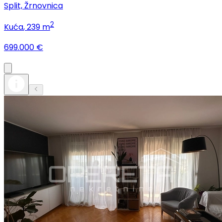
Split, Žrnovnica
2
Kuća
, 239 m
699.000 €