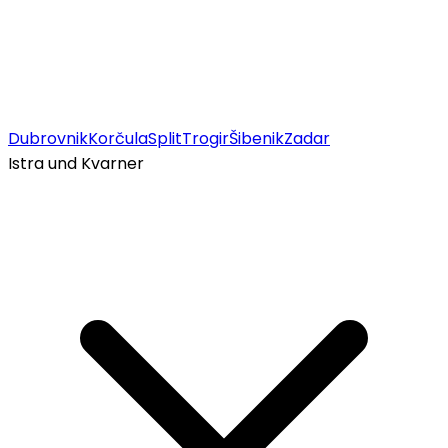
Dubrovnik
Korčula
Split
Trogir
Šibenik
Zadar
Istra und Kvarner