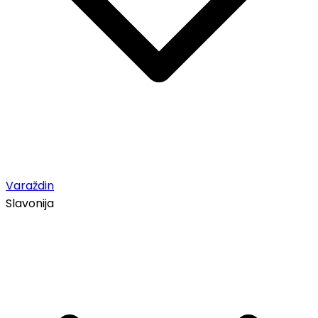
Varaždin
Slavonija