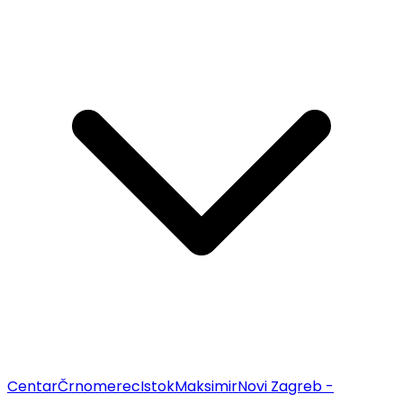
Centar
Črnomerec
Istok
Maksimir
Novi Zagreb -