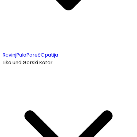
Rovinj
Pula
Poreč
Opatija
Lika und Gorski Kotar