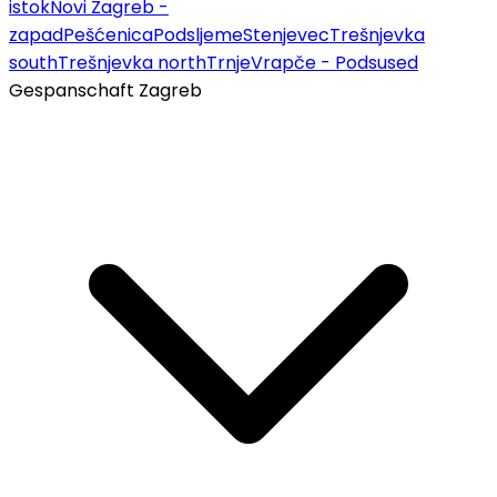
istok
Novi Zagreb -
zapad
Pešćenica
Podsljeme
Stenjevec
Trešnjevka
south
Trešnjevka north
Trnje
Vrapče - Podsused
Gespanschaft Zagreb