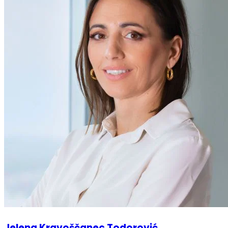
Jelena Kravoščanec Todorović