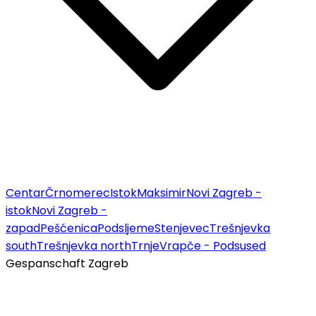
Centar
Črnomerec
Istok
Maksimir
Novi Zagreb -
istok
Novi Zagreb -
zapad
Pešćenica
Podsljeme
Stenjevec
Trešnjevka
south
Trešnjevka north
Trnje
Vrapče - Podsused
Gespanschaft Zagreb