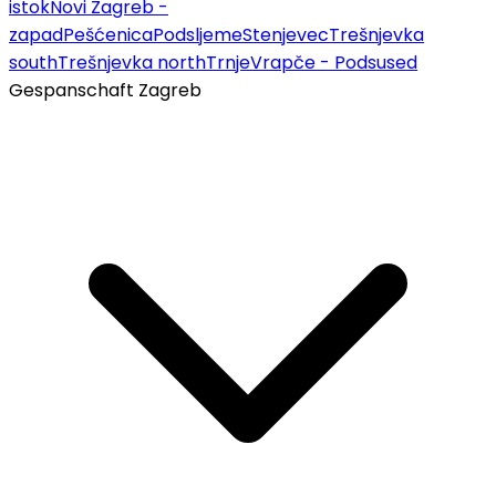
istok
Novi Zagreb -
zapad
Pešćenica
Podsljeme
Stenjevec
Trešnjevka
south
Trešnjevka north
Trnje
Vrapče - Podsused
Gespanschaft Zagreb