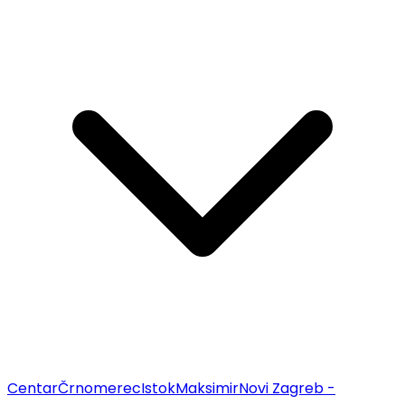
Centar
Črnomerec
Istok
Maksimir
Novi Zagreb -