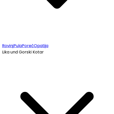
Rovinj
Pula
Poreč
Opatija
Lika und Gorski Kotar