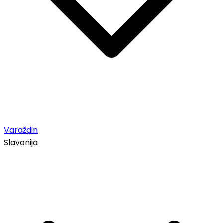
Varaždin
Slavonija