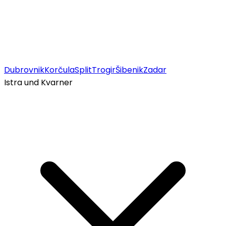
Dubrovnik
Korčula
Split
Trogir
Šibenik
Zadar
Istra und Kvarner