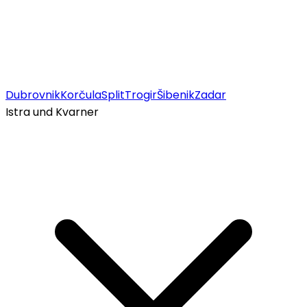
Dubrovnik
Korčula
Split
Trogir
Šibenik
Zadar
Istra und Kvarner