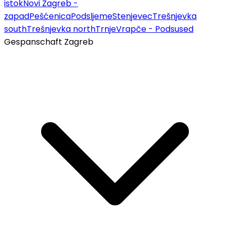
istok
Novi Zagreb -
zapad
Pešćenica
Podsljeme
Stenjevec
Trešnjevka
south
Trešnjevka north
Trnje
Vrapče - Podsused
Gespanschaft Zagreb