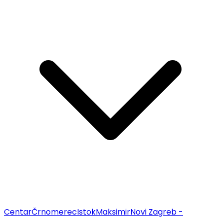
Centar
Črnomerec
Istok
Maksimir
Novi Zagreb -