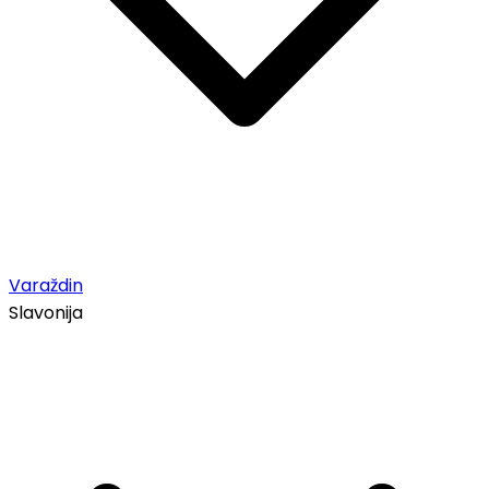
Varaždin
Slavonija