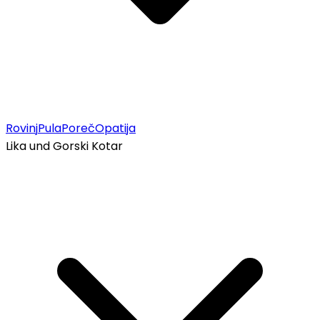
Rovinj
Pula
Poreč
Opatija
Lika und Gorski Kotar