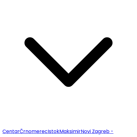
Centar
Črnomerec
Istok
Maksimir
Novi Zagreb -