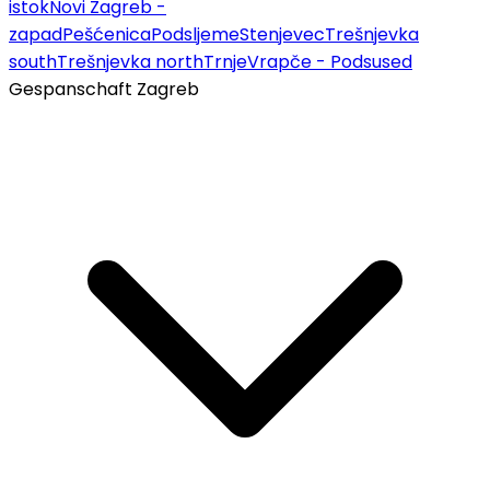
istok
Novi Zagreb -
zapad
Pešćenica
Podsljeme
Stenjevec
Trešnjevka
south
Trešnjevka north
Trnje
Vrapče - Podsused
Gespanschaft Zagreb