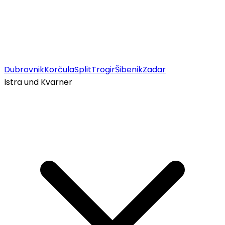
Dubrovnik
Korčula
Split
Trogir
Šibenik
Zadar
Istra und Kvarner