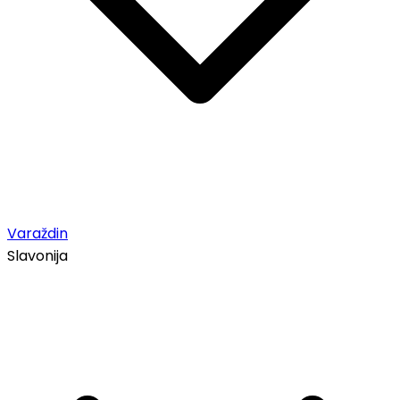
Varaždin
Slavonija