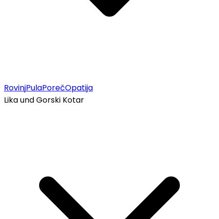
Rovinj
Pula
Poreč
Opatija
Lika und Gorski Kotar