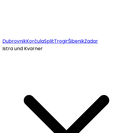
Dubrovnik
Korčula
Split
Trogir
Šibenik
Zadar
Istra und Kvarner