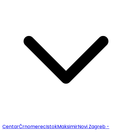
Centar
Črnomerec
Istok
Maksimir
Novi Zagreb -