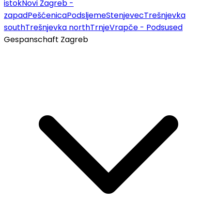
istok
Novi Zagreb -
zapad
Pešćenica
Podsljeme
Stenjevec
Trešnjevka
south
Trešnjevka north
Trnje
Vrapče - Podsused
Gespanschaft Zagreb