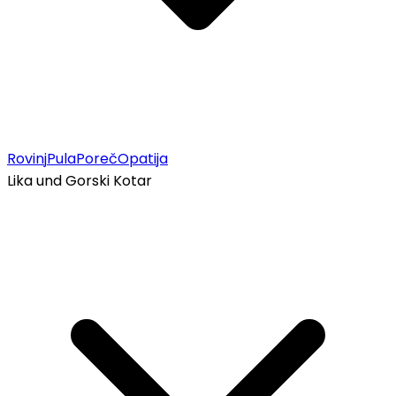
Rovinj
Pula
Poreč
Opatija
Lika und Gorski Kotar