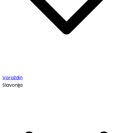
Varaždin
Slavonija