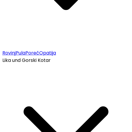
Rovinj
Pula
Poreč
Opatija
Lika und Gorski Kotar