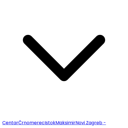
Centar
Črnomerec
Istok
Maksimir
Novi Zagreb -