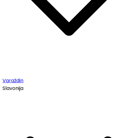
Varaždin
Slavonija