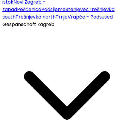
istok
Novi Zagreb -
zapad
Pešćenica
Podsljeme
Stenjevec
Trešnjevka
south
Trešnjevka north
Trnje
Vrapče - Podsused
Gespanschaft Zagreb