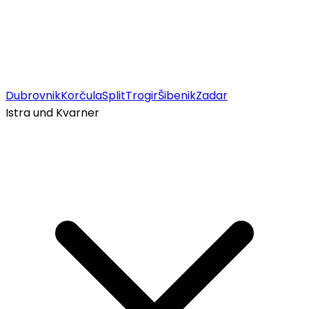
Dubrovnik
Korčula
Split
Trogir
Šibenik
Zadar
Istra und Kvarner