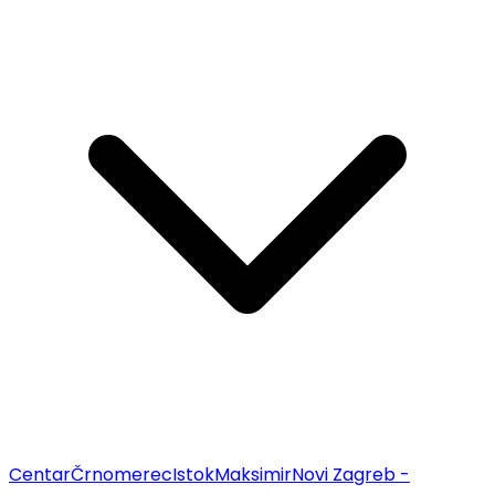
Centar
Črnomerec
Istok
Maksimir
Novi Zagreb -