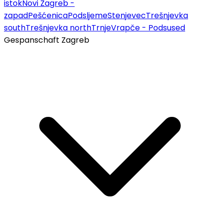
istok
Novi Zagreb -
zapad
Pešćenica
Podsljeme
Stenjevec
Trešnjevka
south
Trešnjevka north
Trnje
Vrapče - Podsused
Gespanschaft Zagreb