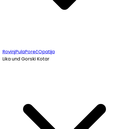
Rovinj
Pula
Poreč
Opatija
Lika und Gorski Kotar