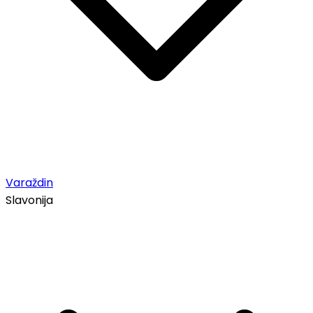
Varaždin
Slavonija