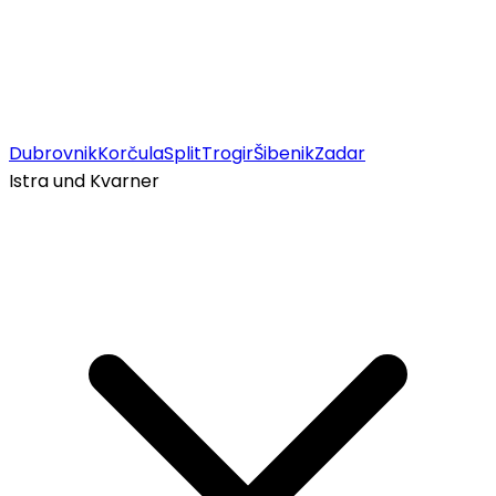
Dubrovnik
Korčula
Split
Trogir
Šibenik
Zadar
Istra und Kvarner