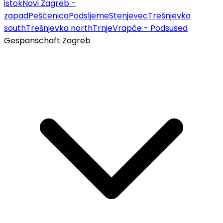
istok
Novi Zagreb -
zapad
Pešćenica
Podsljeme
Stenjevec
Trešnjevka
south
Trešnjevka north
Trnje
Vrapče - Podsused
Gespanschaft Zagreb