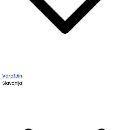
Varaždin
Slavonija