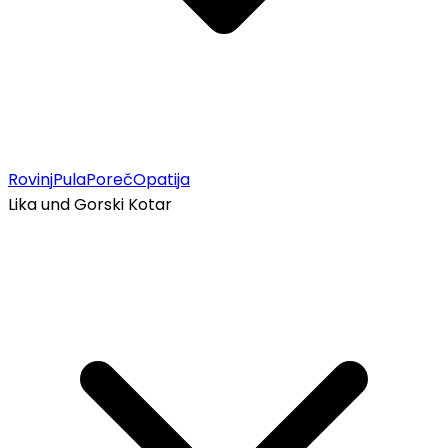
Rovinj
Pula
Poreč
Opatija
Lika und Gorski Kotar