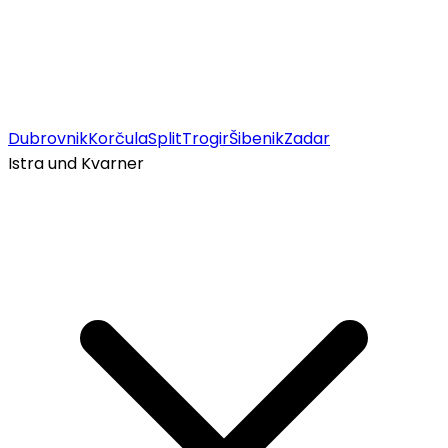
Dubrovnik
Korčula
Split
Trogir
Šibenik
Zadar
Istra und Kvarner