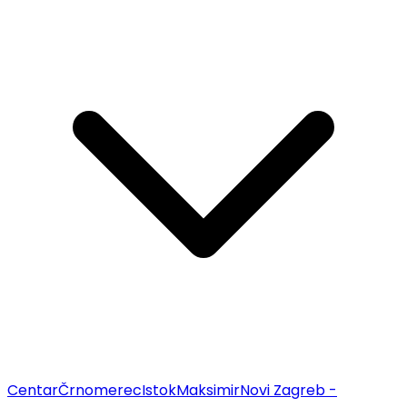
Centar
Črnomerec
Istok
Maksimir
Novi Zagreb -