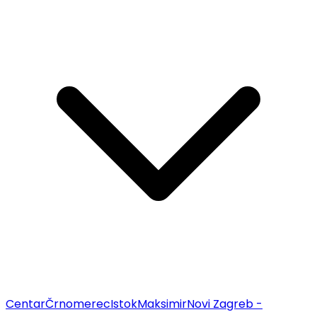
Centar
Črnomerec
Istok
Maksimir
Novi Zagreb -