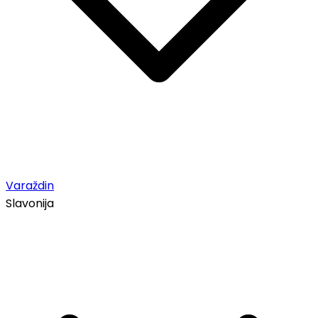
Varaždin
Slavonija