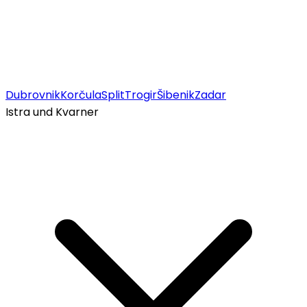
Dubrovnik
Korčula
Split
Trogir
Šibenik
Zadar
Istra und Kvarner