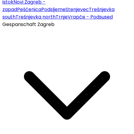
istok
Novi Zagreb -
zapad
Pešćenica
Podsljeme
Stenjevec
Trešnjevka
south
Trešnjevka north
Trnje
Vrapče - Podsused
Gespanschaft Zagreb