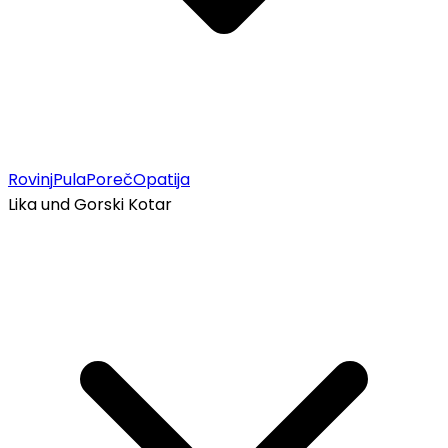
Rovinj
Pula
Poreč
Opatija
Lika und Gorski Kotar