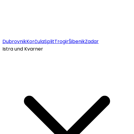
Dubrovnik
Korčula
Split
Trogir
Šibenik
Zadar
Istra und Kvarner