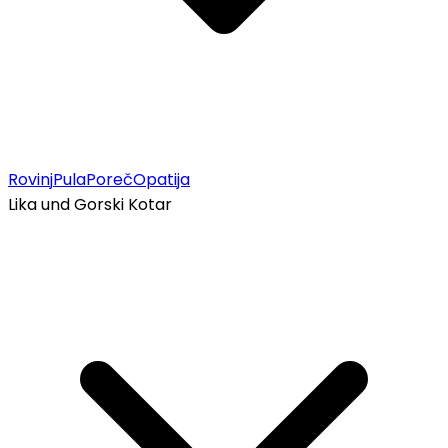
Rovinj
Pula
Poreč
Opatija
Lika und Gorski Kotar