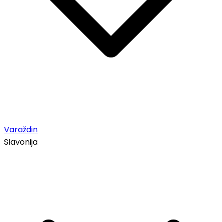
Varaždin
Slavonija