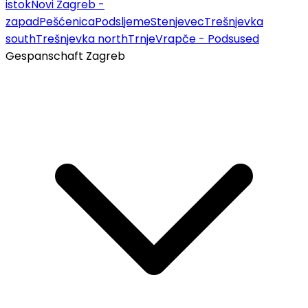
istok
Novi Zagreb -
zapad
Pešćenica
Podsljeme
Stenjevec
Trešnjevka
south
Trešnjevka north
Trnje
Vrapče - Podsused
Gespanschaft Zagreb