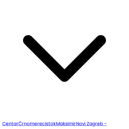
Centar
Črnomerec
Istok
Maksimir
Novi Zagreb -