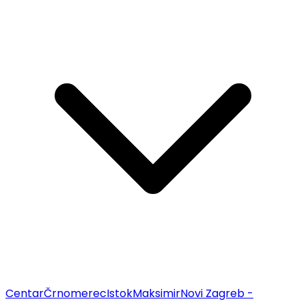
Centar
Črnomerec
Istok
Maksimir
Novi Zagreb -