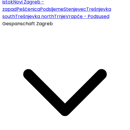
istok
Novi Zagreb -
zapad
Pešćenica
Podsljeme
Stenjevec
Trešnjevka
south
Trešnjevka north
Trnje
Vrapče - Podsused
Gespanschaft Zagreb