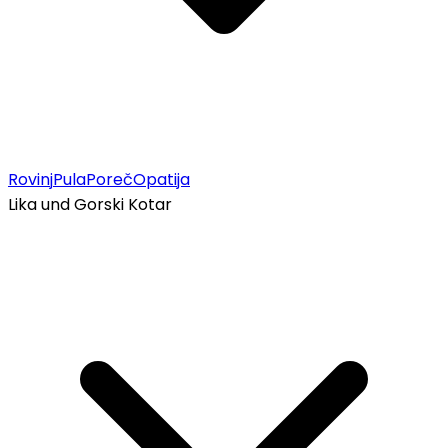
Rovinj
Pula
Poreč
Opatija
Lika und Gorski Kotar