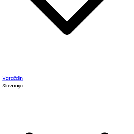
Varaždin
Slavonija