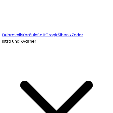
Dubrovnik
Korčula
Split
Trogir
Šibenik
Zadar
Istra und Kvarner