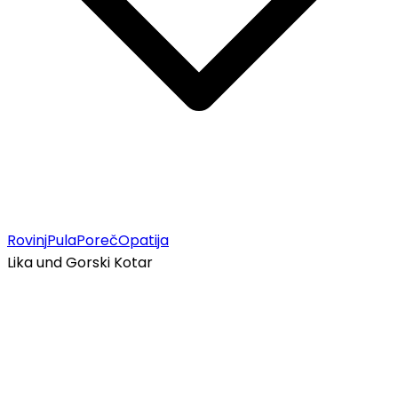
Rovinj
Pula
Poreč
Opatija
Lika und Gorski Kotar