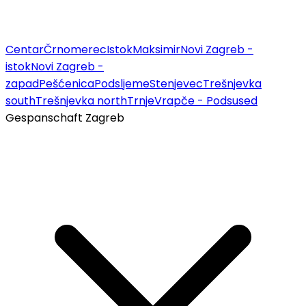
Centar
Črnomerec
Istok
Maksimir
Novi Zagreb -
istok
Novi Zagreb -
zapad
Pešćenica
Podsljeme
Stenjevec
Trešnjevka
south
Trešnjevka north
Trnje
Vrapče - Podsused
Gespanschaft Zagreb