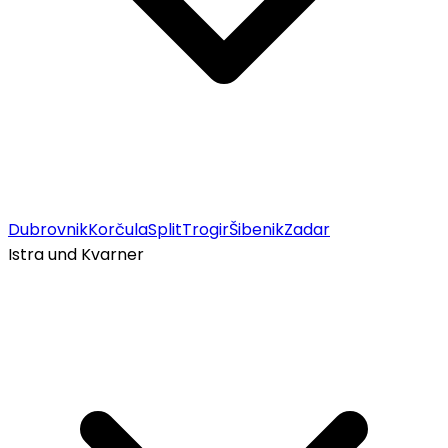
Dubrovnik
Korčula
Split
Trogir
Šibenik
Zadar
Istra und Kvarner