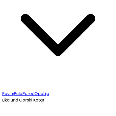
Rovinj
Pula
Poreč
Opatija
Lika und Gorski Kotar