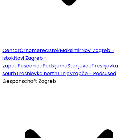
Centar
Črnomerec
Istok
Maksimir
Novi Zagreb -
istok
Novi Zagreb -
zapad
Pešćenica
Podsljeme
Stenjevec
Trešnjevka
south
Trešnjevka north
Trnje
Vrapče - Podsused
Gespanschaft Zagreb