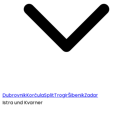
Dubrovnik
Korčula
Split
Trogir
Šibenik
Zadar
Istra und Kvarner