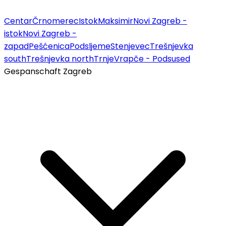
Centar
Črnomerec
Istok
Maksimir
Novi Zagreb -
istok
Novi Zagreb -
zapad
Pešćenica
Podsljeme
Stenjevec
Trešnjevka
south
Trešnjevka north
Trnje
Vrapče - Podsused
Gespanschaft Zagreb