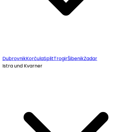
Dubrovnik
Korčula
Split
Trogir
Šibenik
Zadar
Istra und Kvarner