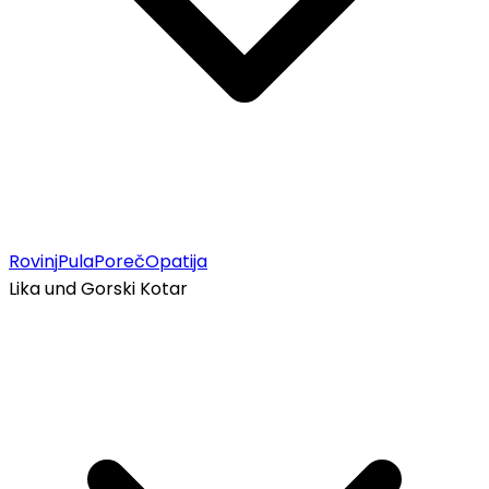
Rovinj
Pula
Poreč
Opatija
Lika und Gorski Kotar