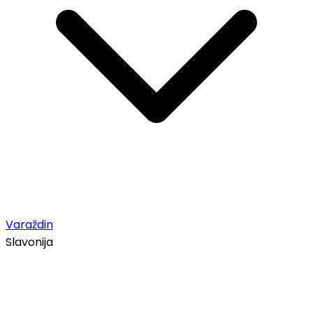
Varaždin
Slavonija