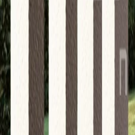
befinden.
Die Zimmer sind nach Nordwesten ausgerichtet.
Eines der Zimmer hat Zugang zu einer 17 m² großen Dac
Über einen kleinen Flur im Erdgeschoss gelangt man zu 
Lagerräume - einen beim Haupteingang mit Zugang vo
ein weiterer Lagerraum in einem separaten, ausbauba
Im Außenbereich gibt es neben den bereits erwähnte
einer Gesamtwasserfläche von 48 m², der in zwei Teile un
Außendusche.
Geplant ist der Einbau eines Invertersystems für die K
und, als weiteren Vorteil, der Einbau von Solarkraftwer
Die Villen befinden sich im Bau.
Es wird schlüsselfertig und ohne Möbel verkauft!
Termin der Baufertigstellung: 10/ 2025.
Die Nähe zu allen notwendigen Einrichtungen wie Gesch
einer hervorragenden Wahl, wenn Sie sich an der tourist