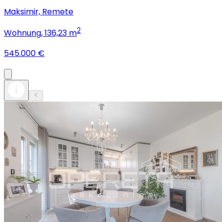
Maksimir, Remete
2
Wohnung
, 136,23 m
545.000 €