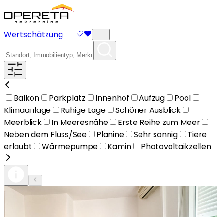
Wertschätzung
Balkon
Parkplatz
Innenhof
Aufzug
Pool
Klimaanlage
Ruhige Lage
Schöner Ausblick
Meerblick
In Meeresnähe
Erste Reihe zum Meer
Neben dem Fluss/See
Planine
Sehr sonnig
Tiere
erlaubt
Wärmepumpe
Kamin
Photovoltaikzellen