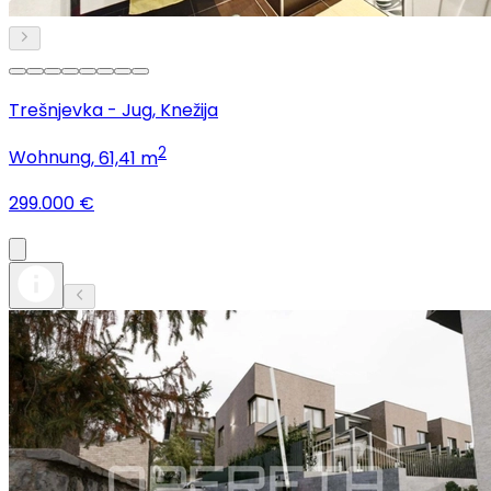
Trešnjevka - Jug, Knežija
2
Wohnung
, 61,41 m
299.000 €