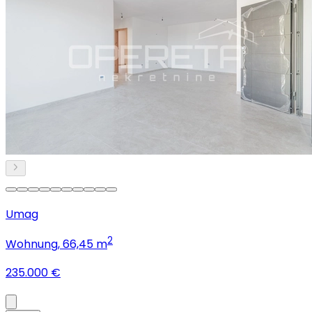
Umag
2
Wohnung
, 66,45 m
235.000 €