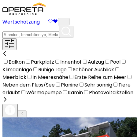
Wertschätzung
Balkon
Parkplatz
Innenhof
Aufzug
Pool
Klimaanlage
Ruhige Lage
Schöner Ausblick
Meerblick
In Meeresnähe
Erste Reihe zum Meer
Neben dem Fluss/See
Planine
Sehr sonnig
Tiere
erlaubt
Wärmepumpe
Kamin
Photovoltaikzellen