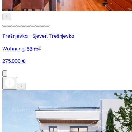
Trešnjevka - Sjever, Trešnjevka
2
Wohnung
, 58 m
275.000 €